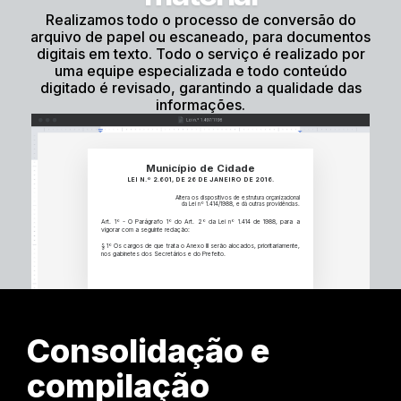
Realizamos todo o processo de conversão do
arquivo de papel ou escaneado, para documentos
digitais em texto. Todo o serviço é realizado por
uma equipe especializada e todo conteúdo
digitado é revisado, garantindo a qualidade das
informações.
Município de Cidade
LEI N.º 2.601, DE 26 DE JANEIRO DE 2016.
Altera os dispositivos de estrutura organizacional
da Lei nº 1.414/1988, e dá outras providências.
Art. 1º - O Parágrafo 1º do Art. 2º da Lei nº 1.414 de 1988, para a
vigorar com a seguinte redação:
§ 1º Os cargos de que trata o Anexo III serão alocados, prioritariamente,
nos gabinetes dos Secretários e do Prefeito.
Consolidação e
compilação